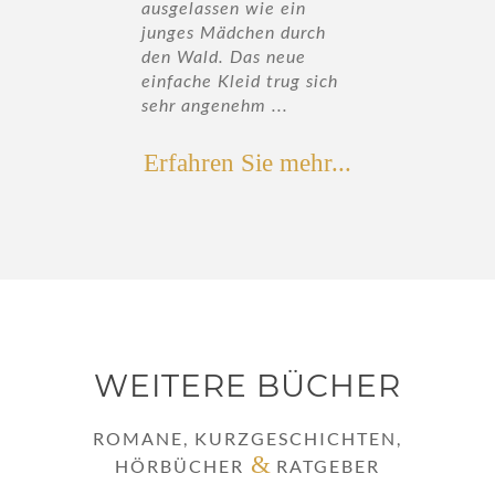
 wie ein
ausgelassen wie ein
ausgelassen 
hen durch
junges Mädchen durch
junges Mädc
as neue
den Wald. Das neue
den Wald. Da
id trug sich
einfache Kleid trug sich
einfache Klei
hm ...
sehr angenehm ...
sehr angeneh
Erfahren Sie mehr...
WEITERE BÜCHER
ROMANE, KURZGESCHICHTEN,
&
HÖRBÜCHER
RATGEBER