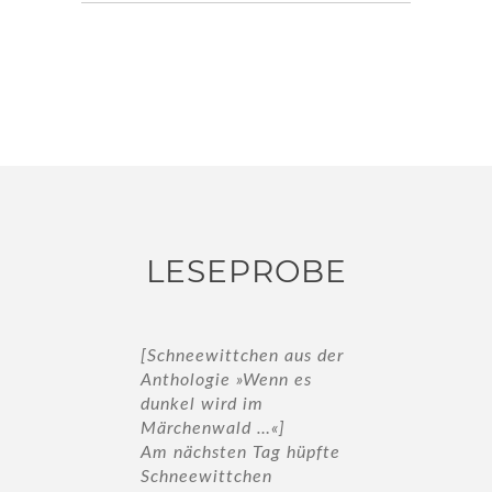
LESEPROBE
chen aus der
[Schneewittchen aus der
[Schneewittc
»Wenn es
Anthologie »Wenn es
Anthologie »
 im
dunkel wird im
dunkel wird 
d …«]
Märchenwald …«]
Märchenwald
 Tag hüpfte
Am nächsten Tag hüpfte
Am nächsten 
chen
Schneewittchen
Schneewittc