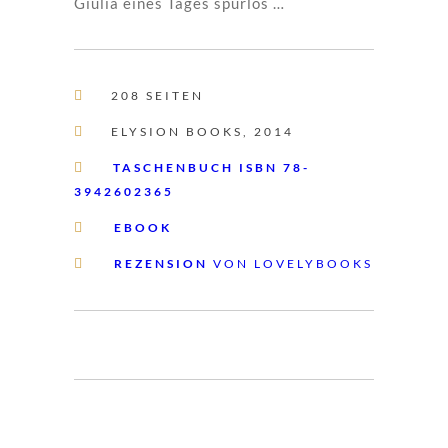
Giulia eines Tages spurlos …

208 SEITEN

ELYSION BOOKS, 2014

TASCHENBUCH ISBN 78-
3942602365

EBOOK

REZENSION
VON LOVELYBOOKS