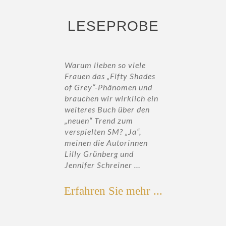
LESEPROBE
 so viele
Warum lieben so viele
Warum lieben 
Fifty Shades
Frauen das „Fifty Shades
Frauen das „F
änomen und
of Grey“-Phänomen und
of Grey“-Phä
 wirklich ein
brauchen wir wirklich ein
brauchen wir 
ch über den
weiteres Buch über den
weiteres Buch
nd zum
„neuen“ Trend zum
„neuen“ Tren
SM? „Ja“,
verspielten SM? „Ja“,
verspielten S
Autorinnen
meinen die Autorinnen
meinen die A
rg und
Lilly Grünberg und
Lilly Grünber
reiner …
Jennifer Schreiner …
Jennifer Schr
Erfahren Sie mehr ...